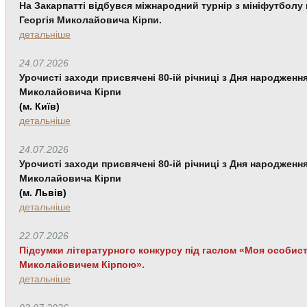
На Закарпатті відбувся міжнародний турнір з мініфутболу 
Георгія
Миколайовича Кірпи.
детальніше
24.07.2026
Урочисті заходи присвячені 80-ій річниці з Дня народженн
Миколайовича Кірпи
(м. Київ)
детальніше
24.07.2026
Урочисті заходи присвячені 80-ій річниці з Дня народженн
Миколайовича Кірпи
(м. Львів)
детальніше
22.07.2026
Підсумки літературного конкурсу під гаслом «Моя особиста
Миколайовичем Кірпою».
детальніше