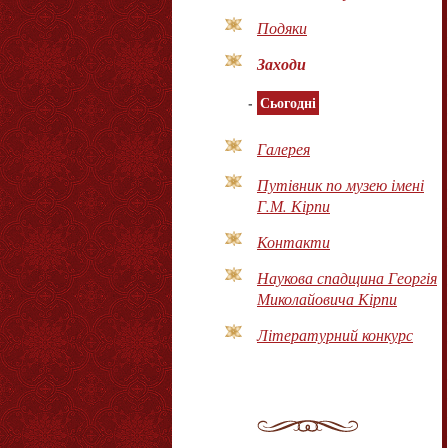
Подяки
Заходи
-
Сьогодні
Галерея
Путівник по музею імені
Г.М. Кірпи
Контакти
Наукова спадщина Георгія
Миколайовича Кірпи
Літературний конкурс