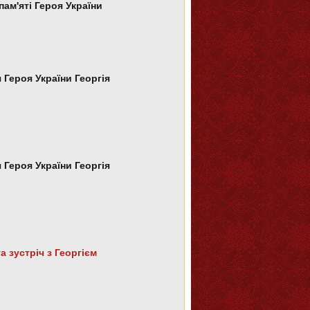
пам'яті Героя України
я Героя України
Георгія
я Героя України
Георгія
 зустріч з Георгієм