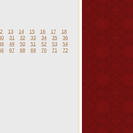
2
13
14
15
16
17
18
30
31
32
33
34
35
36
48
49
50
51
52
53
54
66
67
68
69
70
71
72