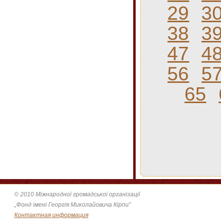
29
3
38
3
47
4
56
5
65
© 2010 Міжнародної громадської організації
„Фонд імені Георгія Миколайовича Кірпи”
Контактная информация