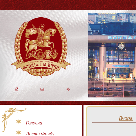
Вчора
Головна
Листи Фонду