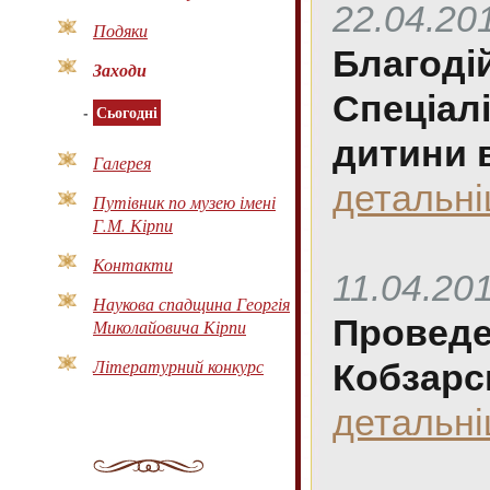
22.04.20
Подяки
Благоді
Заходи
Спеціал
-
Сьогодні
дитини 
Галерея
детальн
Путівник по музею імені
Г.М. Кірпи
Контакти
11.04.20
Наукова спадщина Георгія
Проведе
Миколайовича Кірпи
Літературний конкурс
Кобзарс
детальн