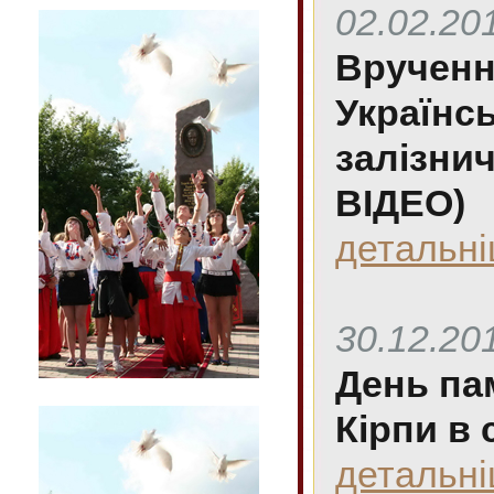
02.02.20
Вручення
Українсь
залізни
ВІДЕО)
детальн
30.12.20
День па
Кірпи в 
детальн