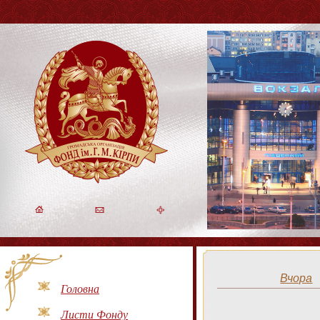
Вчора
Головна
Листи Фонду