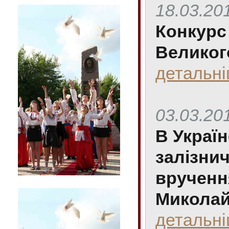
18.03.20
Конкурс
Великог
детальн
03.03.20
В Україн
залізни
вручення
Миколай
детальн