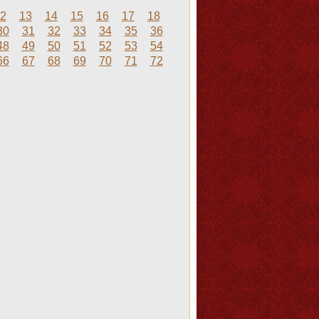
2
13
14
15
16
17
18
30
31
32
33
34
35
36
48
49
50
51
52
53
54
66
67
68
69
70
71
72