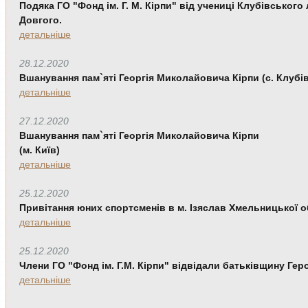
Подяка ГО "Фонд ім. Г. М. Кірпи" від учениці Клубівського
Довгого.
детальніше
28.12.2020
Вшанування пам`яті Георгія Миколайовича Кірпи (c. Клубів
детальніше
27.12.2020
Вшанування пам`яті Георгія Миколайовича Кірпи
(м. Київ)
детальніше
25.12.2020
Привітання юних спортсменів в м. Ізяслав Хмельницької о
детальніше
25.12.2020
Члени ГО "Фонд ім. Г.М. Кірпи" відвідали батьківщину Геро
детальніше