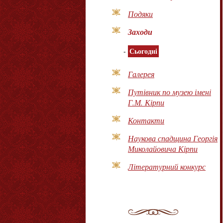
Подяки
Заходи
-
Сьогодні
Галерея
Путівник по музею імені
Г.М. Кірпи
Контакти
Наукова спадщина Георгія
Миколайовича Кірпи
Літературний конкурс