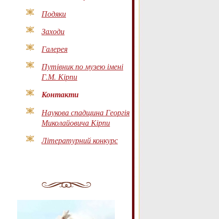
Подяки
Заходи
Галерея
Путівник по музею імені
Г.М. Кірпи
Контакти
Наукова спадщина Георгія
Миколайовича Кірпи
Літературний конкурс