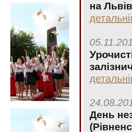
на Льві
детальн
05.11.20
Урочист
залізни
детальн
24.08.20
День не
(Рівненс