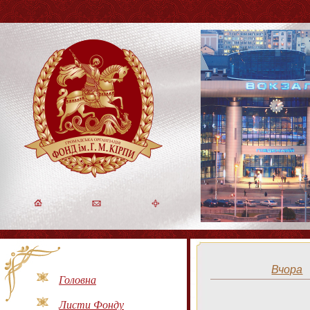
Вчора
Головна
Листи Фонду