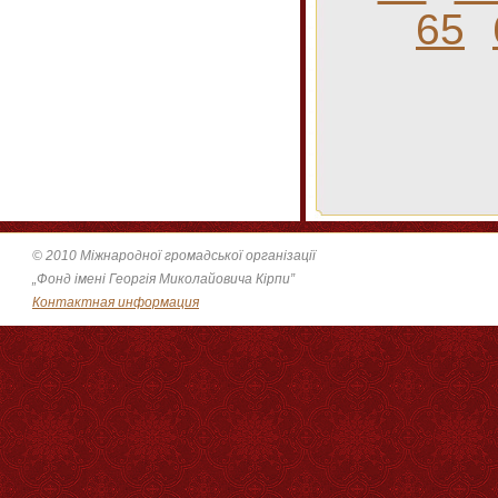
65
© 2010 Міжнародної громадської організації
„Фонд імені Георгія Миколайовича Кірпи”
Контактная информация