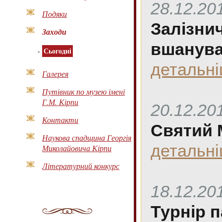
28.12.20
Подяки
Залізнич
Заходи
вшанувал
-
Сьогодні
детальн
Галерея
Путівник по музею імені
Г.М. Кірпи
20.12.20
Контакти
Святий М
Наукова спадщина Георгія
детальн
Миколайовича Кірпи
Літературний конкурс
18.12.20
Турнір п