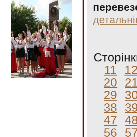
перевез
детальн
Сторінк
11
1
20
2
29
3
38
3
47
4
56
5