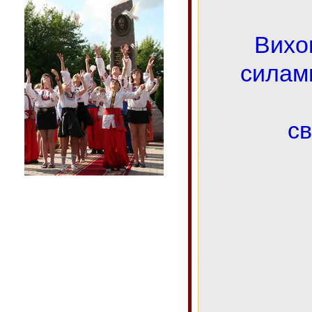
Вихо
силам
св