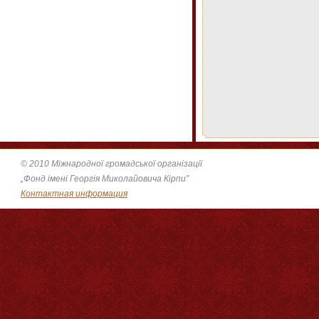
© 2010 Міжнародної громадської організації
„Фонд імені Георгія Миколайовича Кірпи”
Контактная информация