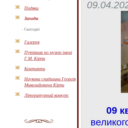
09.04.20
Подяки
Заходи
-
Сьогодні
Галерея
Путівник по музею імені
Г.М. Кірпи
Контакти
Наукова спадщина Георгія
Миколайовича Кірпи
Літературний конкурс
09 к
великог