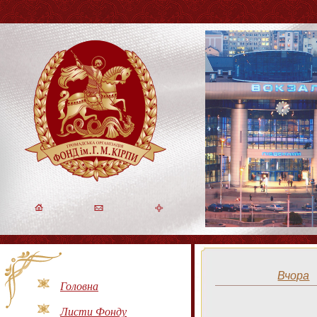
Вчора
Головна
Листи Фонду