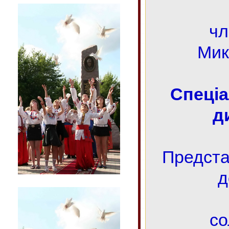
ч
Мик
Спеці
д
Предста
д
со