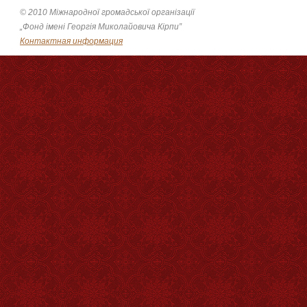
© 2010 Міжнародної громадської організації
„Фонд імені Георгія Миколайовича Кірпи”
Контактная информация