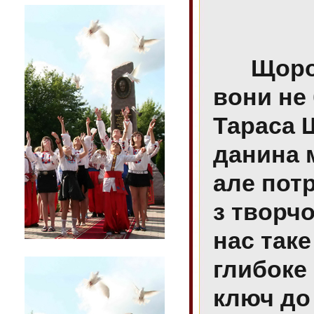
Щороку 
вони не
Тараса 
данина 
але потр
з творч
нас так
глибоке 
ключ до