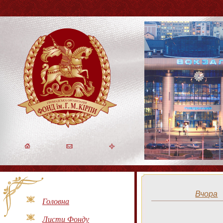
Вчора
Головна
Листи Фонду