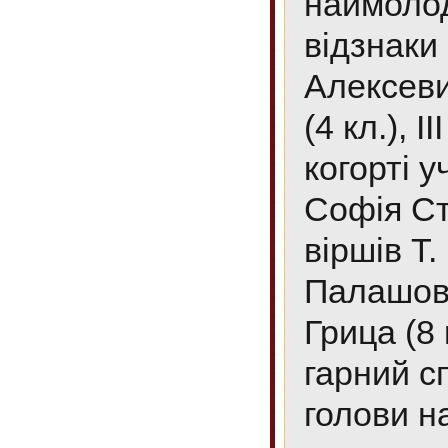
наймолод
відзнаки
Алексевич
(4 кл.), І
когорті у
Софія Ста
віршів Т
Палашован
Грица (8 к
гарний с
голови н