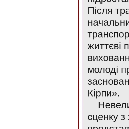
Після тр
начальни
транспорт
життєві 
виховання
молоді п
заснован
Кірпи».
Невеличк
сценку з
представ