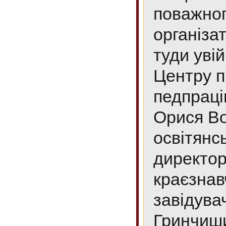
поважног
організа
туди увій
Центру п
педпраці
Орися Во
освітянс
директор
краєзнав
завідува
Гринчиши