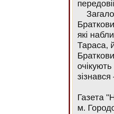
передові
Загалом
Браткови
які набл
Тараса, 
Браткови
очікують 
зізнався
Газета "
м. Город