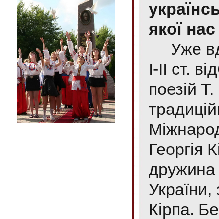
українсь
якої нас
Уже вде
І-ІІ ст. 
поезій Т
традицій
Міжнарод
Георгія К
дружина 
України,
Кірпа. Б