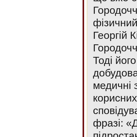
Городоччи
фізичний
Георгій 
Городочч
Тоді йог
добудова
медичні 
корисних
сповідув
фразі: «
підроста