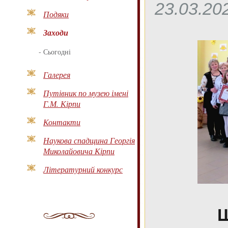
23.03.20
Подяки
Заходи
-
Сьогодні
Галерея
Путівник по музею імені
Г.М. Кірпи
Контакти
Наукова спадщина Георгія
Миколайовича Кірпи
Літературний конкурс
Ш