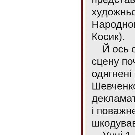
художньо
Народног
Косик).
Й ось од
сцену по
одягнені 
Шевченк
декламат
і поважне
шкодував