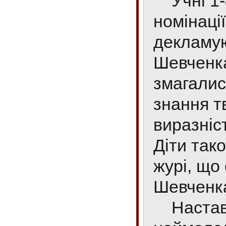
Учні 1-4
номінаці
декламую
Шевченка
змагалис
знання тв
виразніс
Діти так
журі, що 
Шевченк
Настав ч