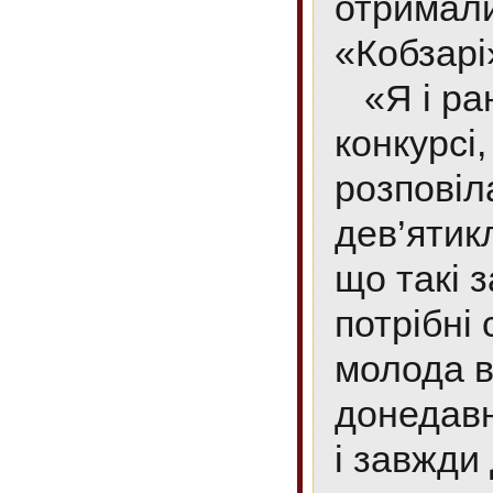
отримали
«Кобзарі»
«Я і ран
конкурсі
розповіл
дев’ятик
що такі 
потрібні 
молода в
донедавн
і завжди