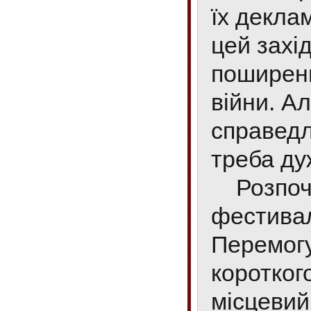
їх декла
цей захі
поширенн
війни. А
справедл
треба ду
Розпоча
фестивал
Перемогу
коротког
місцевий