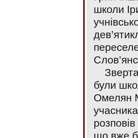
школи Ір
учнівськ
дев’ятик
переселе
Слов’янс
Звертаюч
були школ
Омелян 
учасника
розповів 
що вже б