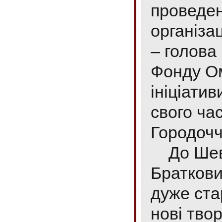
проведен
організа
– голова
Фонду Ом
ініціатив
свого ча
Городочч
До Шевч
Браткови
дуже ста
нові тво