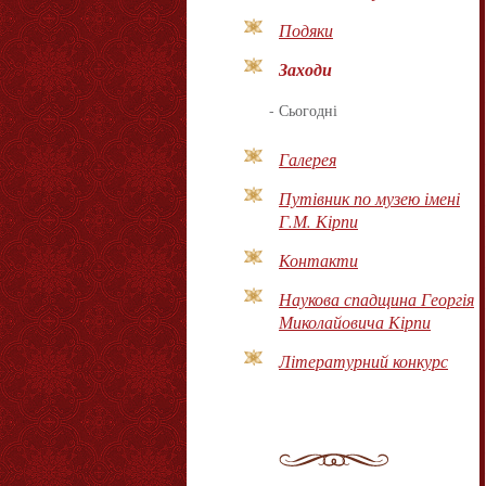
Подяки
Заходи
-
Сьогодні
Галерея
Путівник по музею імені
Г.М. Кірпи
Контакти
Наукова спадщина Георгія
Миколайовича Кірпи
Літературний конкурс