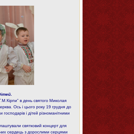
дітей.
М.Кірпи” в день святого
Миколая
ерква. Ось і цього
року 19 грудня до
 господарів і дітей різноманітними
влаштували
святковий концерт для
тячих сердець з дорослими серцями