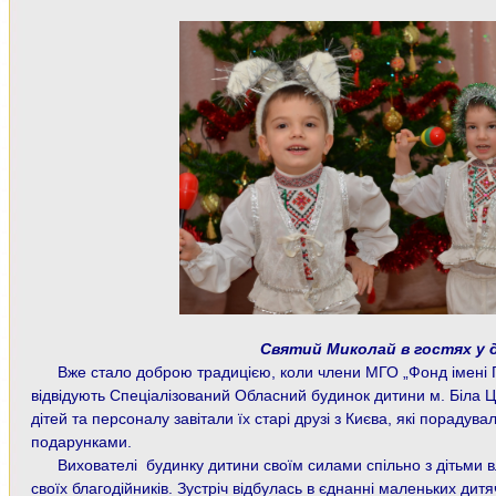
Святий Миколай в гостях у 
Вже стало доброю традицією, коли члени МГО „Фонд імені Г.
відвідують Спеціалізований Обласний будинок дитини м. Біла Ц
дітей та персоналу завітали їх старі друзі з Києва, які
порадували
подарунками.
Вихователі будинку дитини своїм силами спільно з дітьми 
своїх благодійників.
Зустріч відбулась в єднанні маленьких ди