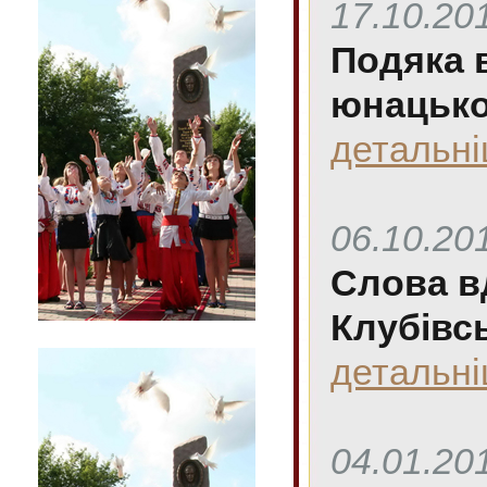
17.10.20
Подяка в
юнацько
детальн
06.10.20
Слова в
Клубівсь
детальн
04.01.20