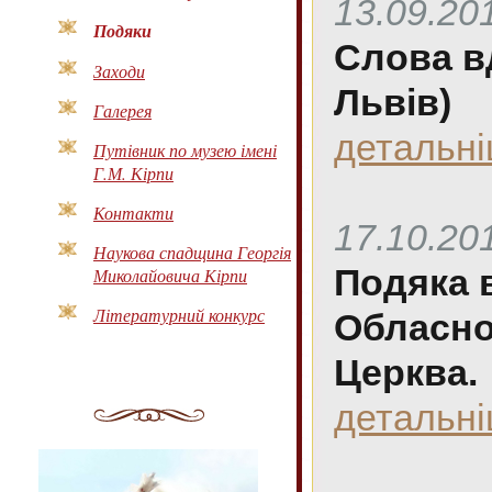
13.09.20
Подяки
Слова вд
Заходи
Львів)
Галерея
детальн
Путівник по музею імені
Г.М. Кірпи
Контакти
17.10.20
Наукова спадщина Георгія
Подяка 
Миколайовича Кірпи
Літературний конкурс
Обласно
Церква.
детальн