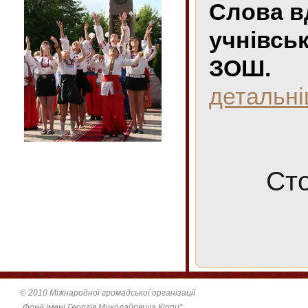
Слова вд
учнівськ
ЗОШ.
детальн
Ст
© 2010 Міжнародної громадської організації
„Фонд імені Георгія Миколайовича Кірпи”