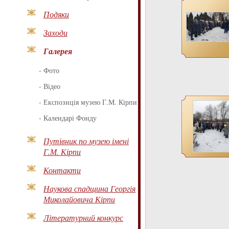
Подяки
Заходи
Галерея
-
Фото
-
Відео
-
Експозиція музею Г.М. Кірпи
-
Календарі Фонду
Путівник по музею імені
Г.М. Кірпи
Контакти
Наукова спадщина Георгія
Миколайовича Кірпи
Літературний конкурс