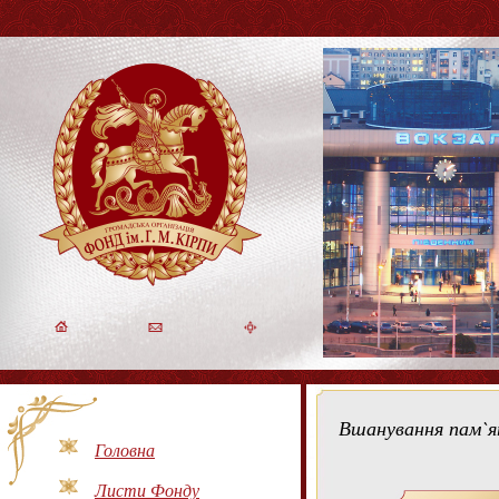
Вшанування пам`ят
Головна
Листи Фонду