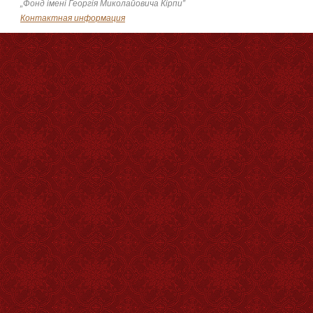
„Фонд імені Георгія Миколайовича Кірпи”
Контактная информация