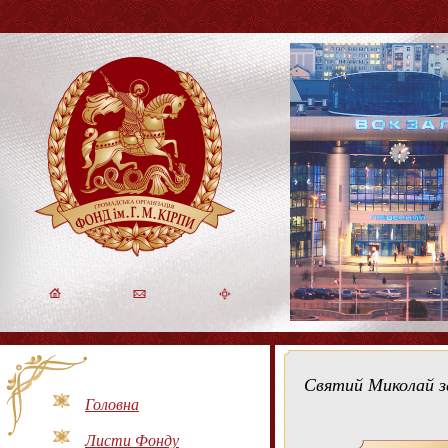
Святий Миколай за
Головна
Листи Фонду