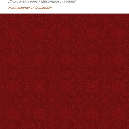
„Фонд імені Георгія Миколайовича Кірпи”
Контактная информация