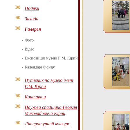
Подяки
Заходи
Галерея
-
Фото
-
Відео
-
Експозиція музею Г.М. Кірпи
-
Календарі Фонду
Путівник по музею імені
Г.М. Кірпи
Контакти
Наукова спадщина Георгія
Миколайовича Кірпи
Літературний конкурс