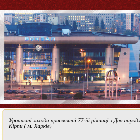
Урочисті заходи присвячені 77-ій річниці з Дня наро
Кірпи ( м. Харків)