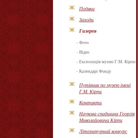
Подяки
Заходи
Галерея
-
Фото
-
Відео
-
Експозиція музею Г.М. Кірпи
-
Календарі Фонду
Путівник по музею імені
Г.М. Кірпи
Контакти
Наукова спадщина Георгія
Миколайовича Кірпи
Літературний конкурс