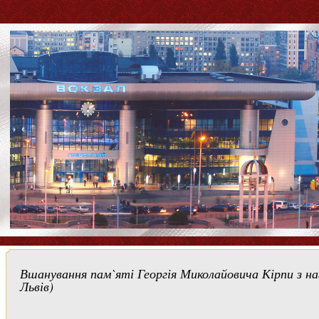
Вшанування пам`яті Георгія Миколайовича Кірпи з наг
Львів)