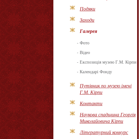
Подяки
Заходи
Галерея
-
Фото
-
Відео
-
Експозиція музею Г.М. Кірпи
-
Календарі Фонду
Путівник по музею імені
Г.М. Кірпи
Контакти
Наукова спадщина Георгія
Миколайовича Кірпи
Літературний конкурс