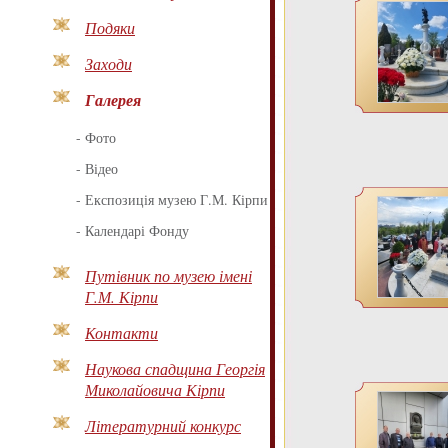
Подяки
Заходи
Галерея
-
Фото
-
Відео
-
Експозиція музею Г.М. Кірпи
-
Календарі Фонду
Путівник по музею імені
Г.М. Кірпи
Контакти
Наукова спадщина Георгія
Миколайовича Кірпи
Літературний конкурс