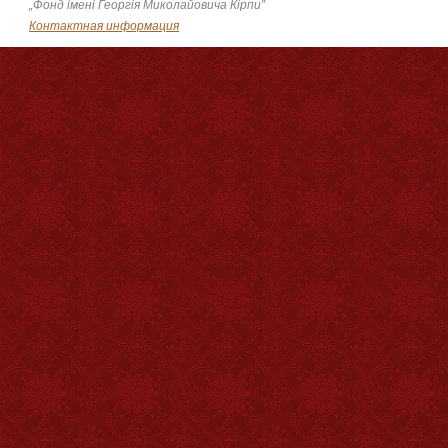
„Фонд імені Георгія Миколайовича Кірпи”
Контактная информация