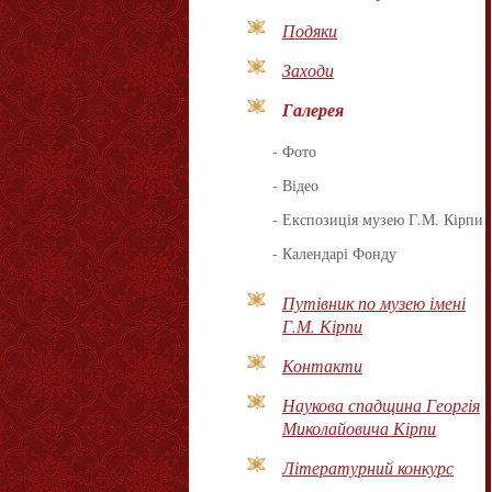
Подяки
Заходи
Галерея
-
Фото
-
Відео
-
Експозиція музею Г.М. Кірпи
-
Календарі Фонду
Путівник по музею імені
Г.М. Кірпи
Контакти
Наукова спадщина Георгія
Миколайовича Кірпи
Літературний конкурс