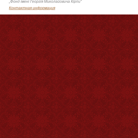
„Фонд імені Георгія Миколайовича Кірпи”
Контактная информация