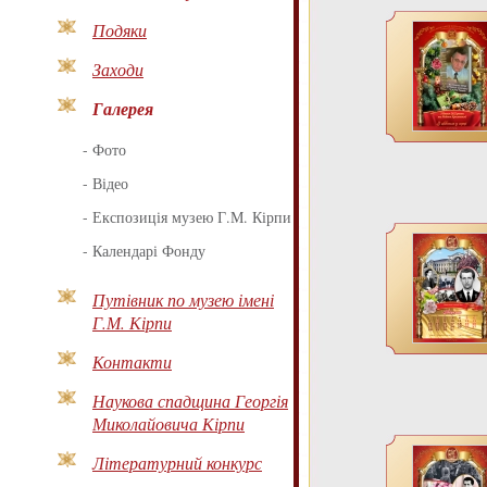
Подяки
Заходи
Галерея
-
Фото
-
Відео
-
Експозиція музею Г.М. Кірпи
-
Календарі Фонду
Путівник по музею імені
Г.М. Кірпи
Контакти
Наукова спадщина Георгія
Миколайовича Кірпи
Літературний конкурс