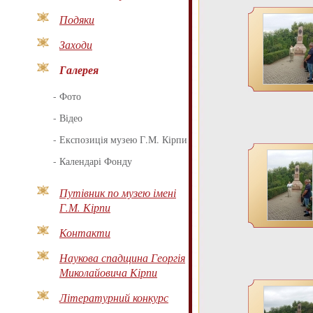
Подяки
Заходи
Галерея
-
Фото
-
Відео
-
Експозиція музею Г.М. Кірпи
-
Календарі Фонду
Путівник по музею імені
Г.М. Кірпи
Контакти
Наукова спадщина Георгія
Миколайовича Кірпи
Літературний конкурс