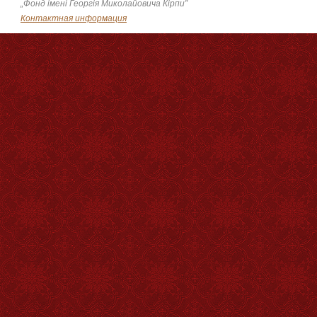
„Фонд імені Георгія Миколайовича Кірпи”
Контактная информация