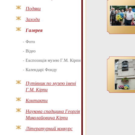
Подяки
Заходи
Галерея
-
Фото
-
Відео
-
Експозиція музею Г.М. Кірпи
-
Календарі Фонду
Путівник по музею імені
Г.М. Кірпи
Контакти
Наукова спадщина Георгія
Миколайовича Кірпи
Літературний конкурс