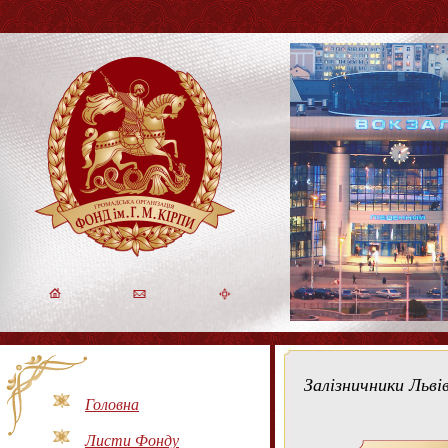
Залізничники Льві
Головна
Листи Фонду