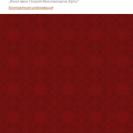
„Фонд імені Георгія Миколайовича Кірпи”
Контактная информация