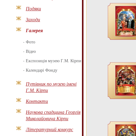
Подяки
Заходи
Галерея
-
Фото
-
Відео
-
Експозиція музею Г.М. Кірпи
-
Календарі Фонду
Путівник по музею імені
Г.М. Кірпи
Контакти
Наукова спадщина Георгія
Миколайовича Кірпи
Літературний конкурс