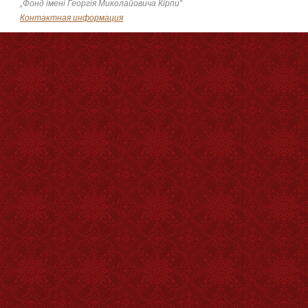
„Фонд імені Георгія Миколайовича Кірпи”
Контактная информация