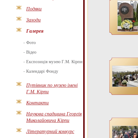
Подяки
Заходи
Галерея
-
Фото
-
Відео
-
Експозиція музею Г.М. Кірпи
-
Календарі Фонду
Путівник по музею імені
Г.М. Кірпи
Контакти
Наукова спадщина Георгія
Миколайовича Кірпи
Літературний конкурс