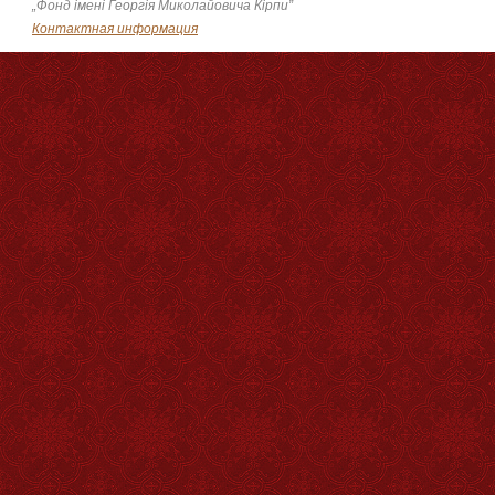
„Фонд імені Георгія Миколайовича Кірпи”
Контактная информация