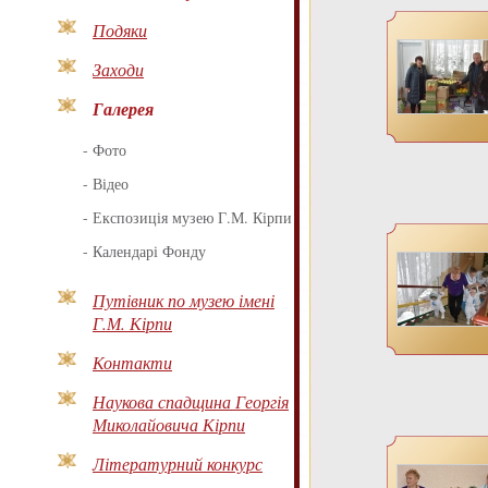
Подяки
Заходи
Галерея
-
Фото
-
Відео
-
Експозиція музею Г.М. Кірпи
-
Календарі Фонду
Путівник по музею імені
Г.М. Кірпи
Контакти
Наукова спадщина Георгія
Миколайовича Кірпи
Літературний конкурс