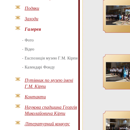
Подяки
Заходи
Галерея
-
Фото
-
Відео
-
Експозиція музею Г.М. Кірпи
-
Календарі Фонду
Путівник по музею імені
Г.М. Кірпи
Контакти
Наукова спадщина Георгія
Миколайовича Кірпи
Літературний конкурс