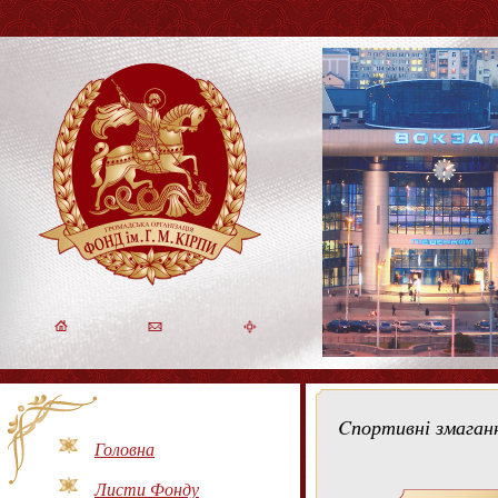
Cпортивні змаганн
Головна
Листи Фонду