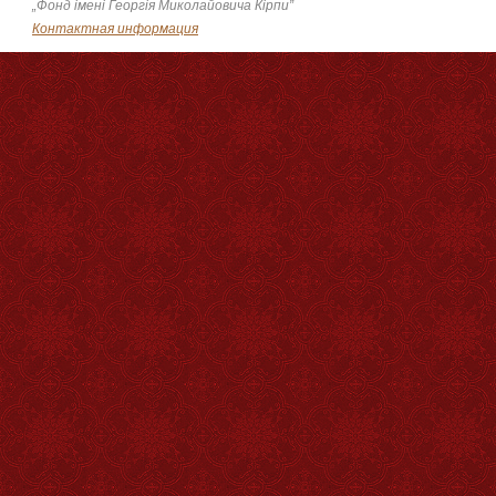
„Фонд імені Георгія Миколайовича Кірпи”
Контактная информация