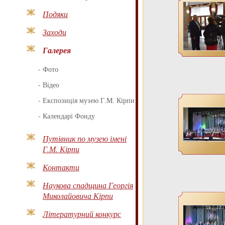
Подяки
Заходи
Галерея
-
Фото
-
Відео
-
Експозиція музею Г.М. Кірпи
-
Календарі Фонду
Путівник по музею імені
Г.М. Кірпи
Контакти
Наукова спадщина Георгія
Миколайовича Кірпи
Літературний конкурс