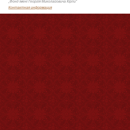
„Фонд імені Георгія Миколайовича Кірпи”
Контактная информация