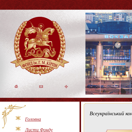
Всеукраїнський ко
Головна
Листи Фонду