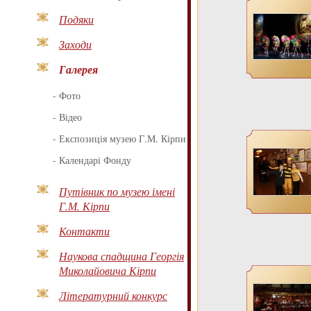
Подяки
Заходи
Галерея
-
Фото
-
Відео
-
Експозиція музею Г.М. Кірпи
-
Календарі Фонду
Путівник по музею імені
Г.М. Кірпи
Контакти
Наукова спадщина Георгія
Миколайовича Кірпи
Літературний конкурс