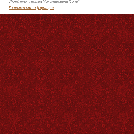
„Фонд імені Георгія Миколайовича Кірпи”
Контактная информация