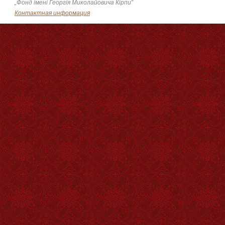
„Фонд імені Георгія Миколайовича Кірпи”
Контактная информация