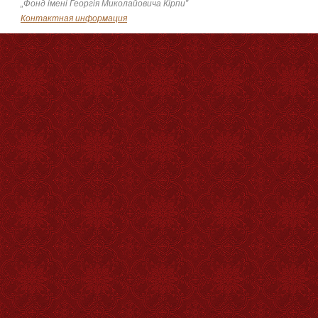
„Фонд імені Георгія Миколайовича Кірпи”
Контактная информация