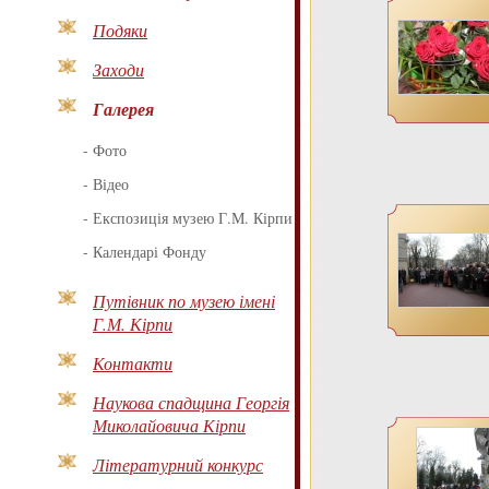
Подяки
Заходи
Галерея
-
Фото
-
Відео
-
Експозиція музею Г.М. Кірпи
-
Календарі Фонду
Путівник по музею імені
Г.М. Кірпи
Контакти
Наукова спадщина Георгія
Миколайовича Кірпи
Літературний конкурс