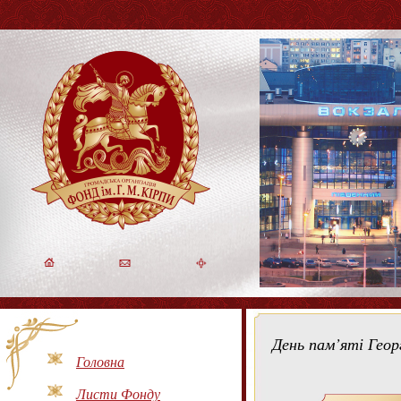
День пам’яті Геор
Головна
Листи Фонду