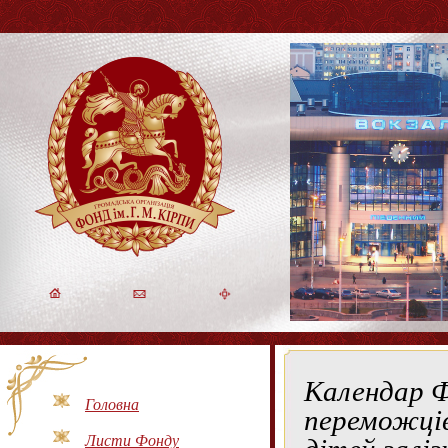
Календар Ф
Головна
переможців
дітей заліз
Листи Фонду