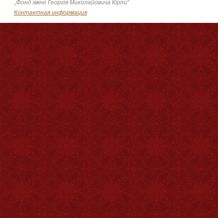
„Фонд імені Георгія Миколайовича Кірпи”
Контактная информация