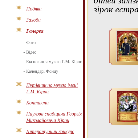
зірок естра
Подяки
Заходи
Галерея
-
Фото
-
Відео
-
Експозиція музею Г.М. Кірпи
-
Календарі Фонду
Путівник по музею імені
Г.М. Кірпи
Контакти
Наукова спадщина Георгія
Миколайовича Кірпи
Літературний конкурс