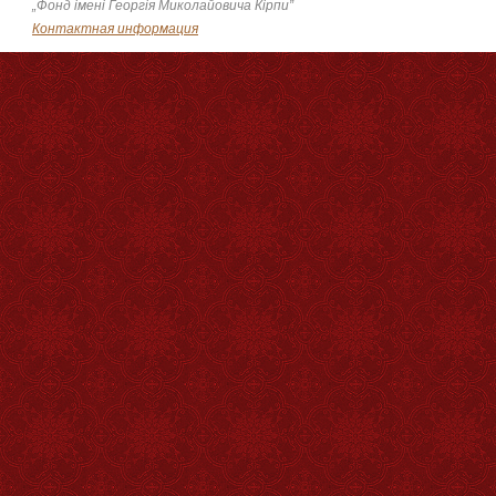
„Фонд імені Георгія Миколайовича Кірпи”
Контактная информация