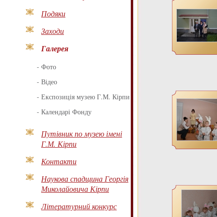
Подяки
Заходи
Галерея
-
Фото
-
Відео
-
Експозиція музею Г.М. Кірпи
-
Календарі Фонду
Путівник по музею імені
Г.М. Кірпи
Контакти
Наукова спадщина Георгія
Миколайовича Кірпи
Літературний конкурс