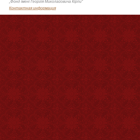
„Фонд імені Георгія Миколайовича Кірпи”
Контактная информация