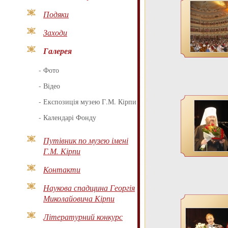
Подяки
Заходи
Галерея
-
Фото
-
Відео
-
Експозиція музею Г.М. Кірпи
-
Календарі Фонду
Путівник по музею імені
Г.М. Кірпи
Контакти
Наукова спадщина Георгія
Миколайовича Кірпи
Літературний конкурс