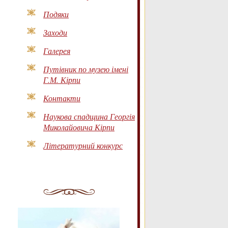
Подяки
Заходи
Галерея
Путівник по музею імені
Г.М. Кірпи
Контакти
Наукова спадщина Георгія
Миколайовича Кірпи
Літературний конкурс