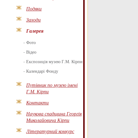
Подяки
Заходи
Галерея
-
Фото
-
Відео
-
Експозиція музею Г.М. Кірпи
-
Календарі Фонду
Путівник по музею імені
Г.М. Кірпи
Контакти
Наукова спадщина Георгія
Миколайовича Кірпи
Літературний конкурс