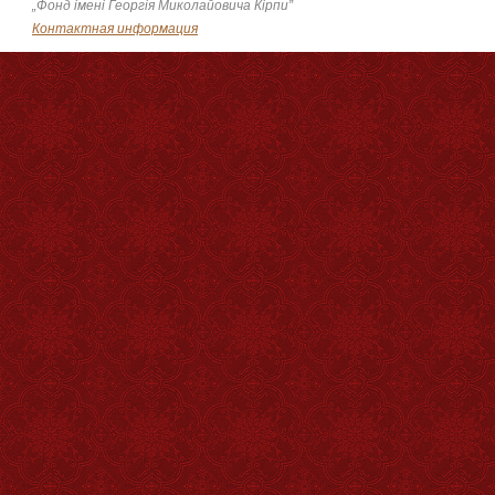
„Фонд імені Георгія Миколайовича Кірпи”
Контактная информация