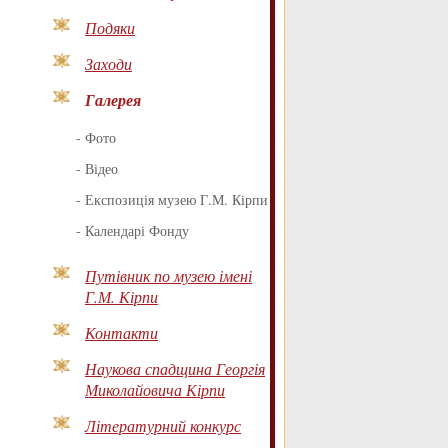
Подяки
Заходи
Галерея
-
Фото
-
Відео
-
Експозиція музею Г.М. Кірпи
-
Календарі Фонду
Путівник по музею імені
Г.М. Кірпи
Контакти
Наукова спадщина Георгія
Миколайовича Кірпи
Літературний конкурс