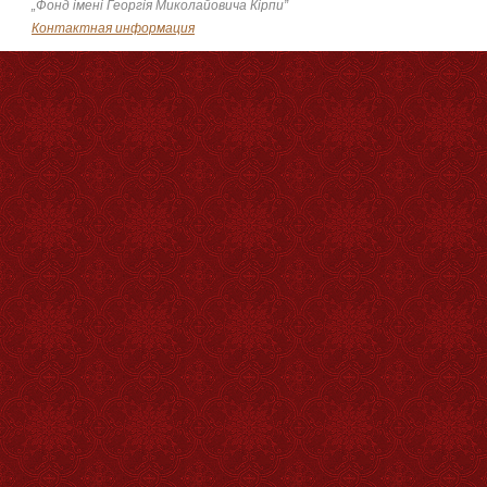
„Фонд імені Георгія Миколайовича Кірпи”
Контактная информация