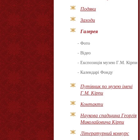
Подяки
Заходи
Галерея
-
Фото
-
Відео
-
Експозиція музею Г.М. Кірпи
-
Календарі Фонду
Путівник по музею імені
Г.М. Кірпи
Контакти
Наукова спадщина Георгія
Миколайовича Кірпи
Літературний конкурс