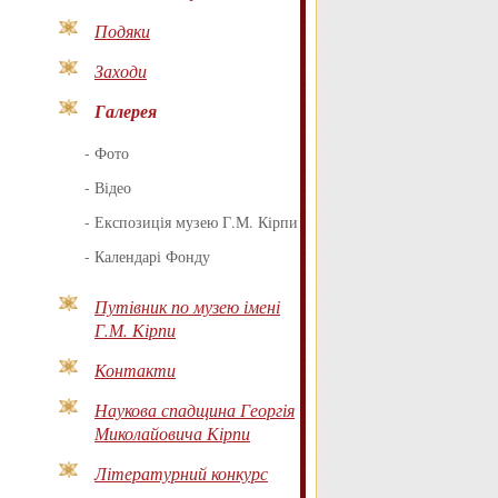
Подяки
Заходи
Галерея
-
Фото
-
Відео
-
Експозиція музею Г.М. Кірпи
-
Календарі Фонду
Путівник по музею імені
Г.М. Кірпи
Контакти
Наукова спадщина Георгія
Миколайовича Кірпи
Літературний конкурс