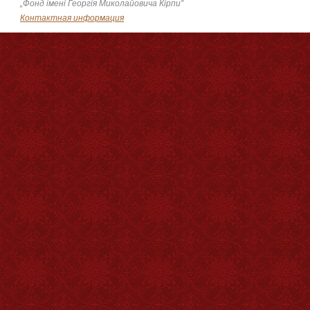
„Фонд імені Георгія Миколайовича Кірпи”
Контактная информация