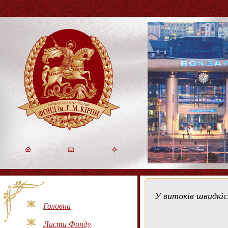
У витоків швидкісн
Головна
Листи Фонду