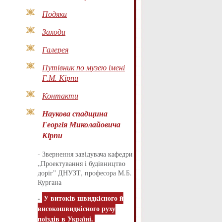
Подяки
Заходи
Галерея
Путівник по музею імені
Г.М. Кірпи
Контакти
Наукова спадщина
Георгія Миколайовича
Кірпи
-
Звернення завідувача кафедри
„Проектування і будівництво
доріг” ДНУЗТ, професора М.Б.
Кургана
-
У витоків швидкісного й
високошвидкісного руху
поїздів в Україні.