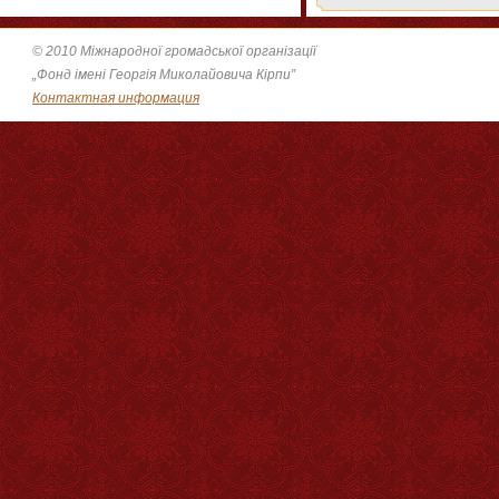
© 2010 Міжнародної громадської організації
„Фонд імені Георгія Миколайовича Кірпи”
Контактная информация