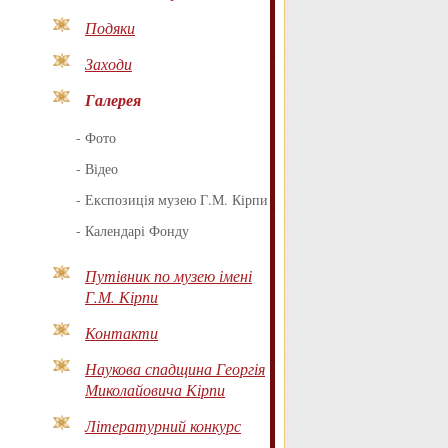
Подяки
Заходи
Галерея
-
Фото
-
Відео
-
Експозиція музею Г.М. Кірпи
-
Календарі Фонду
Путівник по музею імені
Г.М. Кірпи
Контакти
Наукова спадщина Георгія
Миколайовича Кірпи
Літературний конкурс