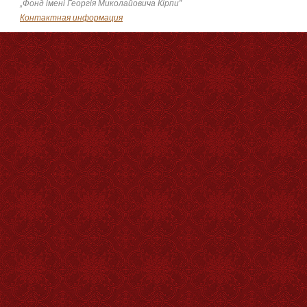
„Фонд імені Георгія Миколайовича Кірпи”
Контактная информация