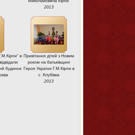
Миколайовича Кірпи.
2013
.М.Кірпи” в
Привітання дітей з Новим
відвідали
роком на батьківщині
ий будинок
Героя України Г.М.Кірпи в
рква
с. Клубівка
2013