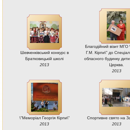
Благодійний візит МГО 
Шевченківський конкурс в
Г.М. Кірпи\" до Спеціал
Братковицькій школі
обласного будинку дити
2013
Церква.
2013
\"Меморіал Георгія Кірпи\"
Спортивне свято на За
2013
2013