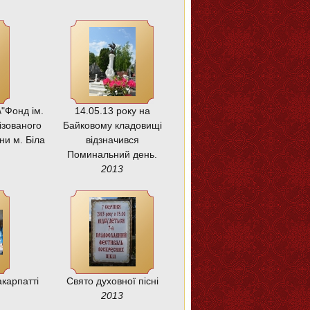
\"Фонд ім.
14.05.13 року на
ізованого
Байковому кладовищі
ни м. Біла
відзначився
Поминальний день.
2013
карпатті
Свято духовної пісні
2013