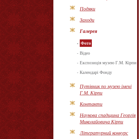
Подяки
Заходи
Галерея
-
Фото
-
Відео
-
Експозиція музею Г.М. Кірпи
-
Календарі Фонду
Путівник по музею імені
Г.М. Кірпи
Контакти
Наукова спадщина Георгія
Миколайовича Кірпи
Літературний конкурс