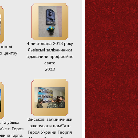
4 листопада 2013 року
 школі
Львівські залізничники
о центру
відзначили професійне
свято
2013
Військові залізничники
. Клубівка
вшанували пам\"ять
\"яті Героя
Героя України Георгія
вича Кірпи.