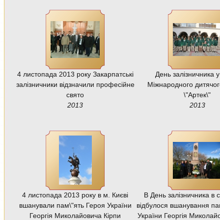
4 листопада 2013 року Закарпатські
День залізничника у
залізничники відзначили професійне
Міжнародного дитячог
свято
\"Артек\"
2013
2013
4 листопада 2013 року в м. Києві
В День залізничника в с
вшанували пам\"ять Героя України
відбулося вшанування пам
Георгія Миколайовича Кірпи
України Георгія Миколайо