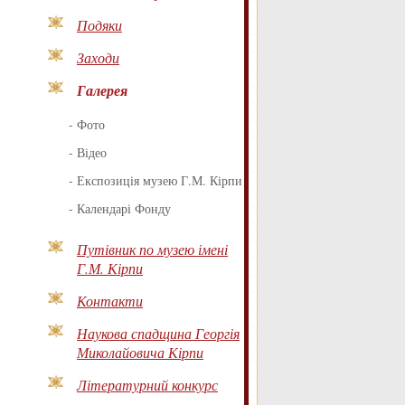
Подяки
Заходи
Галерея
-
Фото
-
Відео
-
Експозиція музею Г.М. Кірпи
-
Календарі Фонду
Путівник по музею імені
Г.М. Кірпи
Контакти
Наукова спадщина Георгія
Миколайовича Кірпи
Літературний конкурс