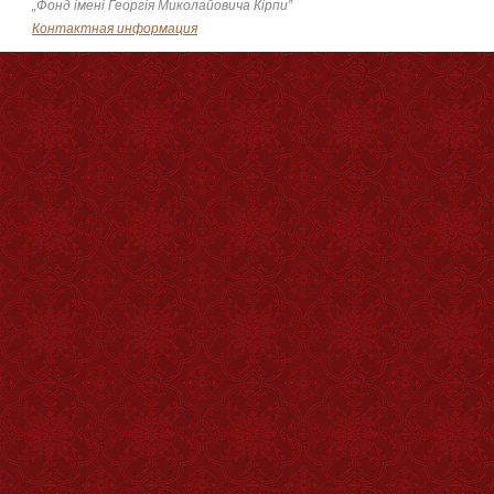
„Фонд імені Георгія Миколайовича Кірпи”
Контактная информация