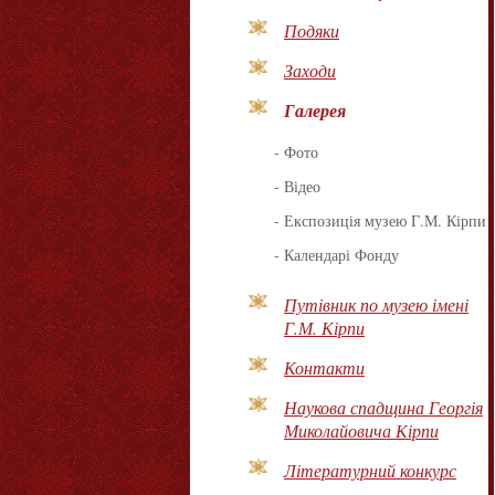
Подяки
Заходи
Галерея
-
Фото
-
Відео
-
Експозиція музею Г.М. Кірпи
-
Календарі Фонду
Путівник по музею імені
Г.М. Кірпи
Контакти
Наукова спадщина Георгія
Миколайовича Кірпи
Літературний конкурс