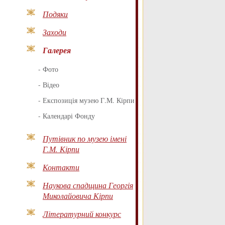
Подяки
Заходи
Галерея
-
Фото
-
Відео
-
Експозиція музею Г.М. Кірпи
-
Календарі Фонду
Путівник по музею імені
Г.М. Кірпи
Контакти
Наукова спадщина Георгія
Миколайовича Кірпи
Літературний конкурс