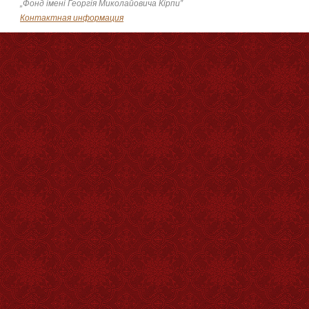
„Фонд імені Георгія Миколайовича Кірпи”
Контактная информация