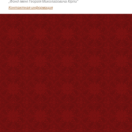
„Фонд імені Георгія Миколайовича Кірпи”
Контактная информация