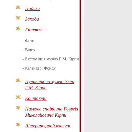
Подяки
Заходи
Галерея
-
Фото
-
Відео
-
Експозиція музею Г.М. Кірпи
-
Календарі Фонду
Путівник по музею імені
Г.М. Кірпи
Контакти
Наукова спадщина Георгія
Миколайовича Кірпи
Літературний конкурс