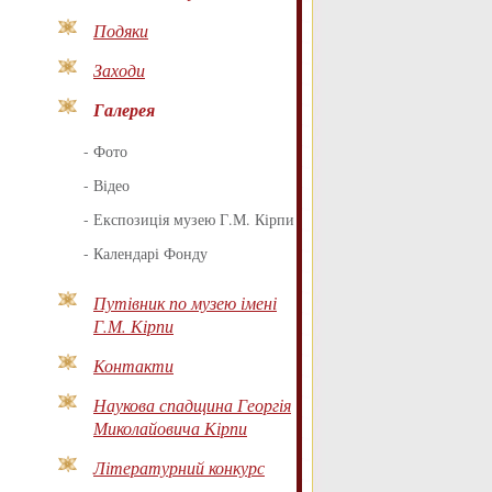
Подяки
Заходи
Галерея
-
Фото
-
Відео
-
Експозиція музею Г.М. Кірпи
-
Календарі Фонду
Путівник по музею імені
Г.М. Кірпи
Контакти
Наукова спадщина Георгія
Миколайовича Кірпи
Літературний конкурс