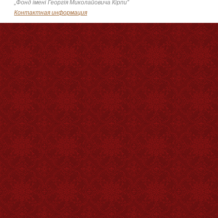
„Фонд імені Георгія Миколайовича Кірпи”
Контактная информация