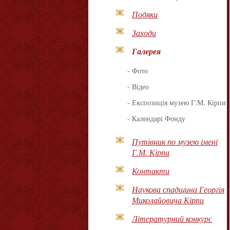
Подяки
Заходи
Галерея
-
Фото
-
Відео
-
Експозиція музею Г.М. Кірпи
-
Календарі Фонду
Путівник по музею імені
Г.М. Кірпи
Контакти
Наукова спадщина Георгія
Миколайовича Кірпи
Літературний конкурс