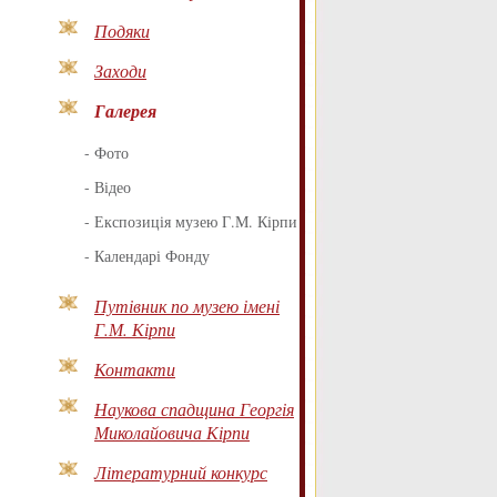
Подяки
Заходи
Галерея
-
Фото
-
Відео
-
Експозиція музею Г.М. Кірпи
-
Календарі Фонду
Путівник по музею імені
Г.М. Кірпи
Контакти
Наукова спадщина Георгія
Миколайовича Кірпи
Літературний конкурс