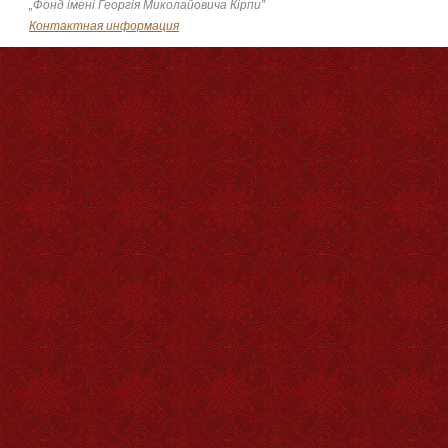
„Фонд імені Георгія Миколайовича Кірпи”
Контактная информация