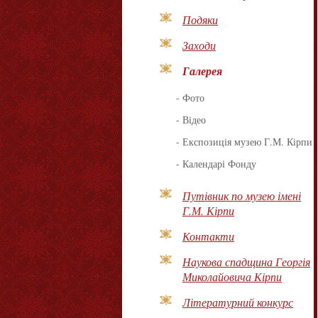
Подяки
Заходи
Галерея
-
Фото
-
Відео
-
Експозиція музею Г.М. Кірпи
-
Календарі Фонду
Путівник по музею імені
Г.М. Кірпи
Контакти
Наукова спадщина Георгія
Миколайовича Кірпи
Літературний конкурс