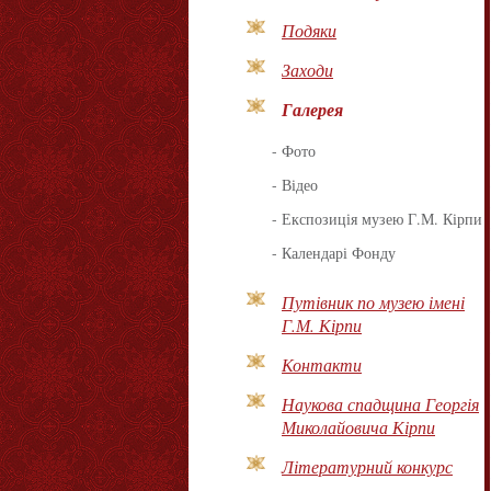
Подяки
Заходи
Галерея
-
Фото
-
Відео
-
Експозиція музею Г.М. Кірпи
-
Календарі Фонду
Путівник по музею імені
Г.М. Кірпи
Контакти
Наукова спадщина Георгія
Миколайовича Кірпи
Літературний конкурс