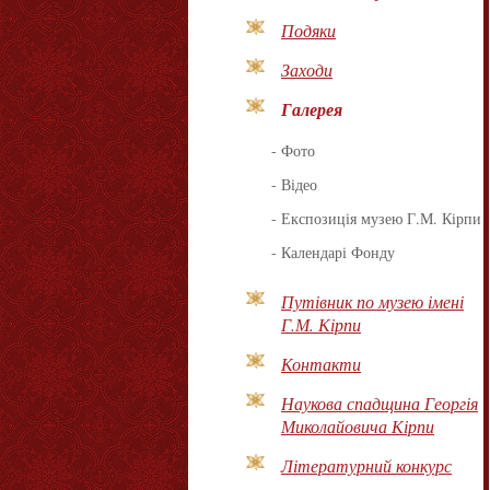
Подяки
Заходи
Галерея
-
Фото
-
Відео
-
Експозиція музею Г.М. Кірпи
-
Календарі Фонду
Путівник по музею імені
Г.М. Кірпи
Контакти
Наукова спадщина Георгія
Миколайовича Кірпи
Літературний конкурс