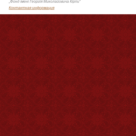
„Фонд імені Георгія Миколайовича Кірпи”
Контактная информация