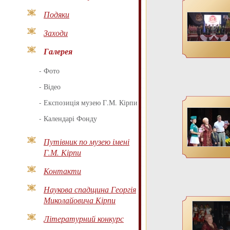
Подяки
Заходи
Галерея
-
Фото
-
Відео
-
Експозиція музею Г.М. Кірпи
-
Календарі Фонду
Путівник по музею імені
Г.М. Кірпи
Контакти
Наукова спадщина Георгія
Миколайовича Кірпи
Літературний конкурс