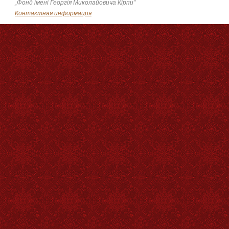
„Фонд імені Георгія Миколайовича Кірпи”
Контактная информация