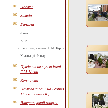
Подяки
Заходи
Галерея
-
Фото
-
Відео
-
Експозиція музею Г.М. Кірпи
-
Календарі Фонду
Путівник по музею імені
Г.М. Кірпи
Контакти
Наукова спадщина Георгія
Миколайовича Кірпи
Літературний конкурс